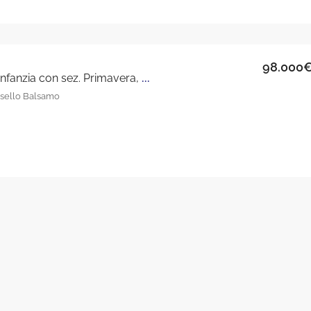
98.000
Attività Scuola dell’infanzia con sez. Primavera, Cinisello Balsamo
isello Balsamo