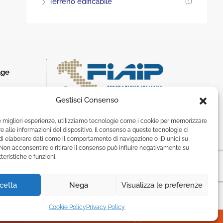
Terreno edificabile
(1)
age
Gestisci Consenso
le migliori esperienze, utilizziamo tecnologie come i cookie per memorizzare
 alle informazioni del dispositivo. Il consenso a queste tecnologie ci
i elaborare dati come il comportamento di navigazione o ID unici su
 Non acconsentire o ritirare il consenso può influire negativamente su
teristiche e funzioni.
cetta
Nega
Visualizza le preferenze
Contattaci
Cookie Policy
Privacy Policy
Sito sviluppato da
Netweek s.p.a