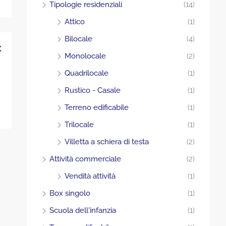
Tipologie residenziali
(14)
Attico
(1)
Bilocale
(4)
€
Monolocale
(2)
Quadrilocale
(1)
Rustico - Casale
(1)
Terreno edificabile
(1)
Trilocale
(1)
Villetta a schiera di testa
(2)
Attività commerciale
(2)
Vendità attività
(1)
Box singolo
(1)
Scuola dell'infanzia
(1)