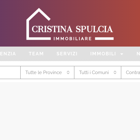
ENZIA
TEAM
SERVIZI
IMMOBILI
Tutte le Province
Tutti i Comuni
Contra