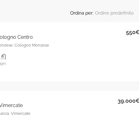
Ordina per:
Ordine predefinito
550
 Cologno Centro
IN EVIDENZA
RESIDENZIAL
onzese, Cologno Monzese
1
gni
270.000€
Lombardia, Milano, Milano-Preco
39.000
, Vimercate
ianza, Vimercate