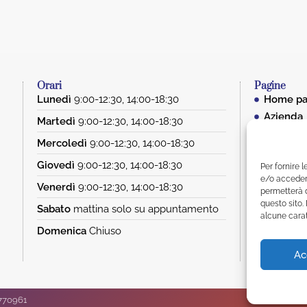
Orari
Pagine
Lunedì
9:00-12:30, 14:00-18:30
Home p
Azienda
Martedì
9:00-12:30, 14:00-18:30
Team
Mercoledì
9:00-12:30, 14:00-18:30
Servizi
Giovedì
9:00-12:30, 14:00-18:30
Immobili
Per fornire 
e/o accedere
Vendita
Venerdì
9:00-12:30, 14:00-18:30
permetterà d
Affitto
questo sito.
Sabato
mattina solo su appuntamento
alcune carat
News
Domenica
Chiuso
Contatti
Ac
01770961