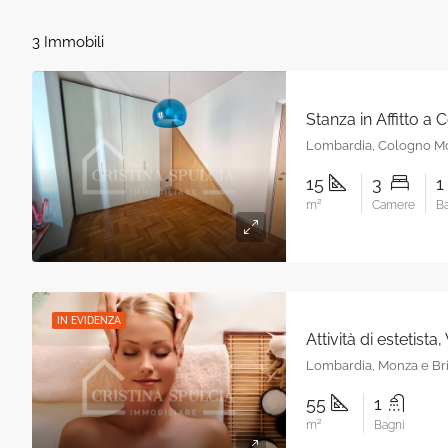
3 Immobili
Stanza in Affitto a
Lombardia, Cologno M
15
3
m²
Camere
Ba
IN EVIDENZA
Attività di estetista
Lombardia, Monza e Br
55
1
m²
Bagni