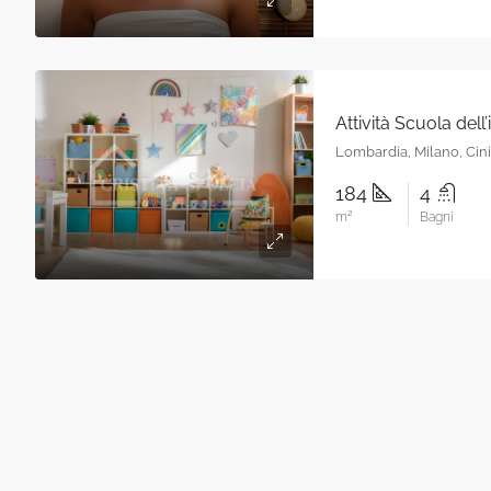
Lombardia, Milano, Cin
184
4
m²
Bagni